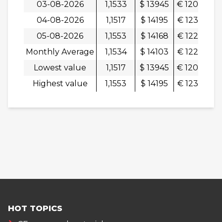
03-08-2026
1,1533
$ 13945
€ 12092
0
04-08-2026
1,1517
$ 14195
€ 12326
-0
05-08-2026
1,1553
$ 14168
€ 12264
0
Monthly Average
1,1534
$ 14103
€ 12227
Lowest value
1,1517
$ 13945
€ 12092
Highest value
1,1553
$ 14195
€ 12326
HOT TOPICS