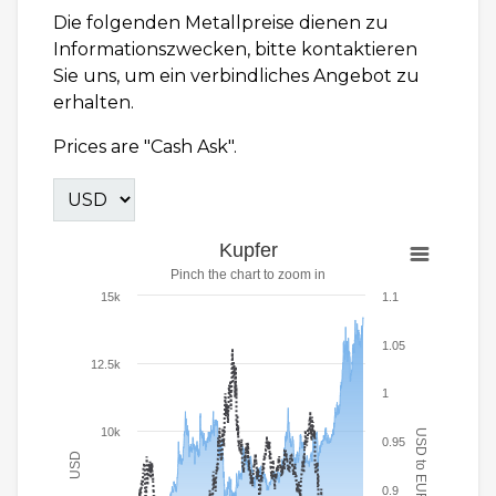
Die folgenden Metallpreise dienen zu
Informationszwecken, bitte kontaktieren
Sie uns, um ein verbindliches Angebot zu
erhalten.
Prices are "Cash Ask".
Kupfer
Pinch the chart to zoom in
15k
1.1
1.05
12.5k
1
10k
USD to EUR
0.95
USD
0.9