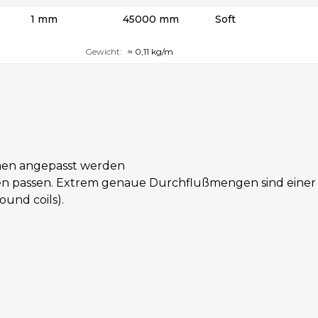
1 mm
45000 mm
Soft
Gewicht:
≈ 0,11 kg/m
nnen angepasst werden
n passen. Extrem genaue Durchflußmengen sind einer d
ound coils).