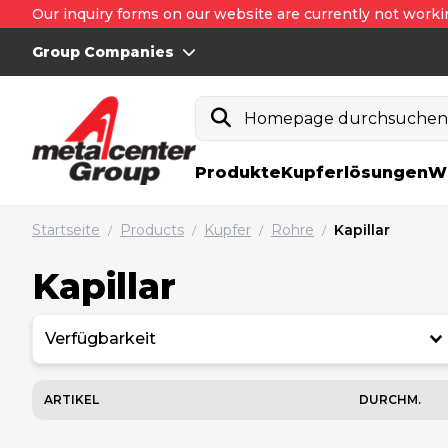
Our inquiry forms on our website are currently not worki
Group Companies
Homepage durchsuche
Produkte
Kupferlösungen
W
Startseite
Products
Kupfer
Rohre
Kapillar
/
/
/
/
Kapillar
Verfügbarkeit
ARTIKEL
DURCHM.