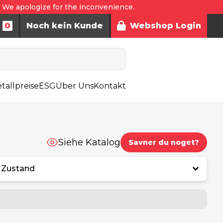
. We apologize for the inconvenience.
0
Noch kein Kunde
Webshop Login
tallpreise
ESG
Über Uns
Kontakt
Siehe Katalog
Savner du noget?
Zustand