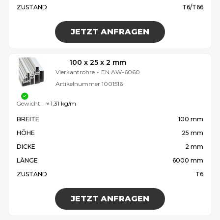
ZUSTAND
T6/T66
JETZT ANFRAGEN
100 x 25 x 2 mm
Vierkantrohre
-
EN AW-6060
Artikelnummer
1001516
Gewicht:
≈ 1,31 kg/m
BREITE
100 mm
HÖHE
25 mm
DICKE
2 mm
LÄNGE
6000 mm
ZUSTAND
T6
JETZT ANFRAGEN