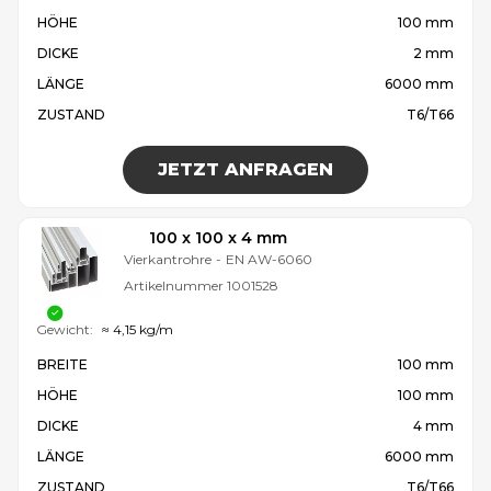
HÖHE
100 mm
DICKE
2 mm
LÄNGE
6000 mm
ZUSTAND
T6/T66
JETZT ANFRAGEN
100 x 100 x 4 mm
Vierkantrohre
-
EN AW-6060
Artikelnummer
1001528
Gewicht:
≈ 4,15 kg/m
BREITE
100 mm
HÖHE
100 mm
DICKE
4 mm
LÄNGE
6000 mm
ZUSTAND
T6/T66