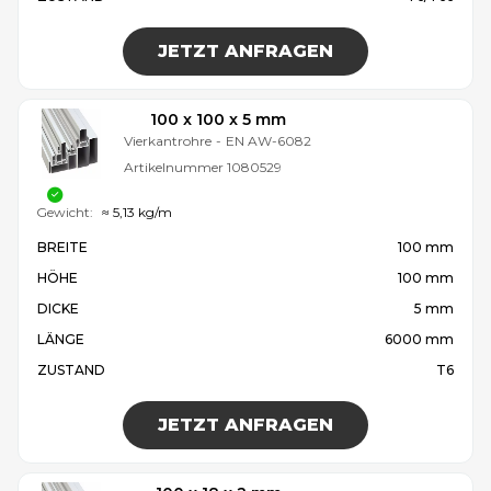
JETZT ANFRAGEN
100 x 100 x 5 mm
Vierkantrohre
-
EN AW-6082
Artikelnummer
1080529
Gewicht:
≈ 5,13 kg/m
BREITE
100 mm
HÖHE
100 mm
DICKE
5 mm
LÄNGE
6000 mm
ZUSTAND
T6
JETZT ANFRAGEN