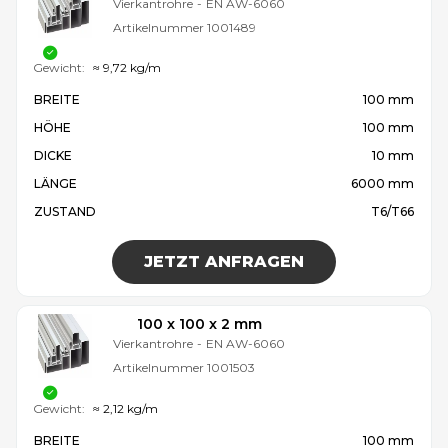
Vierkantrohre
-
EN AW-6060
Artikelnummer
1001489
Gewicht:
≈ 9,72 kg/m
BREITE
100 mm
HÖHE
100 mm
DICKE
10 mm
LÄNGE
6000 mm
ZUSTAND
T6/T66
JETZT ANFRAGEN
100 x 100 x 2 mm
Vierkantrohre
-
EN AW-6060
Artikelnummer
1001503
Gewicht:
≈ 2,12 kg/m
BREITE
100 mm