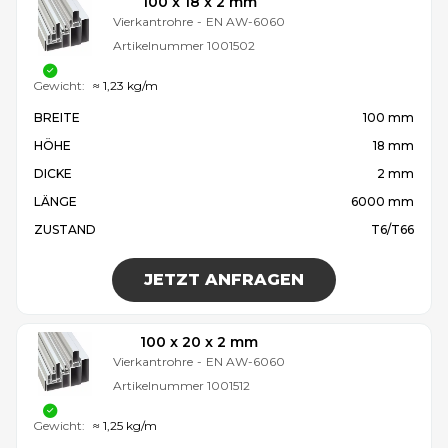
100 x 18 x 2 mm
Vierkantrohre
-
EN AW-6060
Artikelnummer
1001502
Gewicht:
≈ 1,23 kg/m
BREITE
100 mm
HÖHE
18 mm
DICKE
2 mm
LÄNGE
6000 mm
ZUSTAND
T6/T66
JETZT ANFRAGEN
100 x 20 x 2 mm
Vierkantrohre
-
EN AW-6060
Artikelnummer
1001512
Gewicht:
≈ 1,25 kg/m