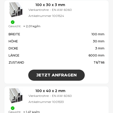
100 x 30 x 3 mm
Vierkantrohre
-
EN AW-6060
Artikelnummer
1001524
Gewicht:
≈ 2,01 kg/m
BREITE
100 mm
HÖHE
30 mm
DICKE
3 mm
LÄNGE
6000 mm
ZUSTAND
T6/T66
JETZT ANFRAGEN
100 x 40 x 2 mm
Vierkantrohre
-
EN AW-6060
Artikelnummer
1001533
Gewicht:
≈ 1,47 kg/m