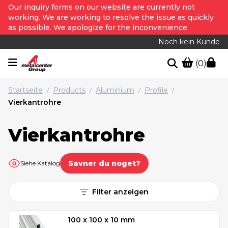
Our inquiry forms on our website are currently not
working. We are working to resolve the issue as quickly
as possible. We apologize for the inconvenience.
Noch kein Kunde
(0)
Startseite
Products
Aluminium
Profile
/
/
/
/
Vierkantrohre
Vierkantrohre
Savner du noget?
Siehe Katalog
Filter anzeigen
100 x 100 x 10 mm