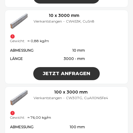
10 x 3000 mm
Vierkantstangen
-
CW453K, CuSn8
Gewicht:
≈ 0,88 kg/m
ABMESSUNG
10 mm
LÄNGE
3000 - mm
JETZT ANFRAGEN
100 x 3000 mm
Vierkantstangen
-
CW307G, CuAl10Ni5Fe4
Gewicht:
≈ 76,00 kg/m
ABMESSUNG
100 mm