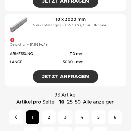
JETZT ANFRAGEN
110 x 3000 mm
Vierkantstangen
-
CW307G, CuAl10Ni5Fe4
Gewicht:
≈ 91,96 kg/m
ABMESSUNG
110 mm
LÄNGE
3000 - mm
JETZT ANFRAGEN
93 Artikel
Artikel pro Seite
10
25
50
Alle anzeigen
1
2
3
4
5
6