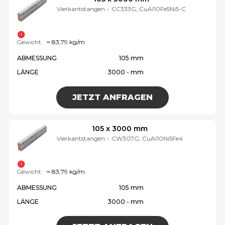
Vierkantstangen
-
CC333G, CuAl10Fe5Ni5-C
Gewicht:
≈ 83,79 kg/m
ABMESSUNG
105 mm
LÄNGE
3000 - mm
JETZT ANFRAGEN
105 x 3000 mm
Vierkantstangen
-
CW307G, CuAl10Ni5Fe4
Gewicht:
≈ 83,79 kg/m
ABMESSUNG
105 mm
LÄNGE
3000 - mm