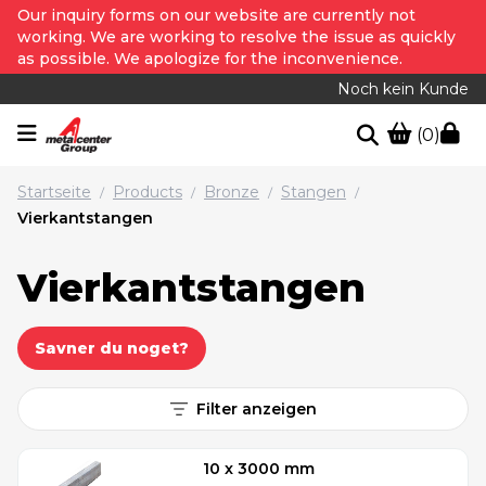
Our inquiry forms on our website are currently not
working. We are working to resolve the issue as quickly
as possible. We apologize for the inconvenience.
Noch kein Kunde
(0)
Startseite
Products
Bronze
Stangen
/
/
/
/
Vierkantstangen
Vierkantstangen
Savner du noget?
Filter anzeigen
10 x 3000 mm