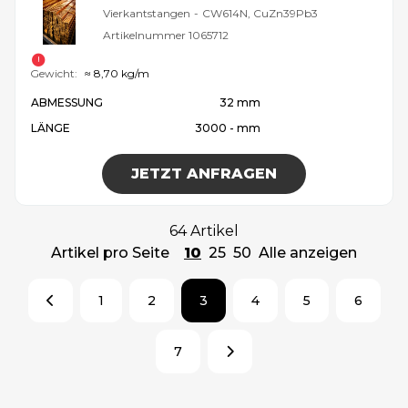
Vierkantstangen
-
CW614N, CuZn39Pb3
Artikelnummer
1065712
Gewicht:
≈ 8,70 kg/m
ABMESSUNG
32 mm
LÄNGE
3000 - mm
JETZT ANFRAGEN
64 Artikel
Artikel pro Seite
10
25
50
Alle anzeigen
1
2
3
4
5
6
7