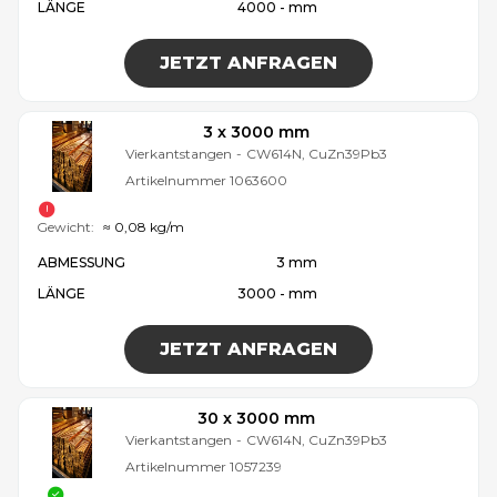
LÄNGE
4000 - mm
JETZT ANFRAGEN
3 x 3000 mm
Vierkantstangen
-
CW614N, CuZn39Pb3
Artikelnummer
1063600
Gewicht:
≈ 0,08 kg/m
ABMESSUNG
3 mm
LÄNGE
3000 - mm
JETZT ANFRAGEN
30 x 3000 mm
Vierkantstangen
-
CW614N, CuZn39Pb3
Artikelnummer
1057239