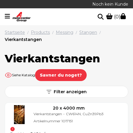
Noch kein Kunde
(0)
Startseite
Products
Messing
Stangen
/
/
/
/
Vierkantstangen
Vierkantstangen
Savner du noget?
Siehe Katalog
Filter anzeigen
20 x 4000 mm
Vierkantstangen
-
CW614N, CuZn39Pb3
Artikelnummer
1017151