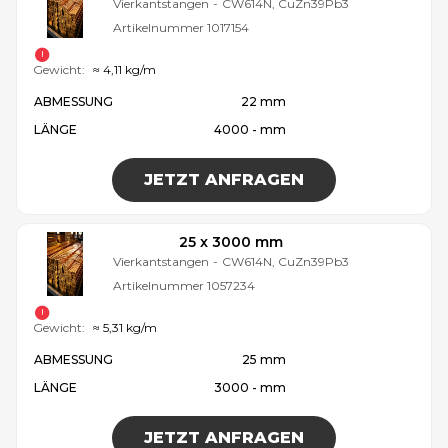
Vierkantstangen
-
CW614N, CuZn39Pb3
Artikelnummer
1017154
Gewicht:
≈ 4,11 kg/m
ABMESSUNG
22 mm
LÄNGE
4000 - mm
JETZT ANFRAGEN
25 x 3000 mm
Vierkantstangen
-
CW614N, CuZn39Pb3
Artikelnummer
1057234
Gewicht:
≈ 5,31 kg/m
ABMESSUNG
25 mm
LÄNGE
3000 - mm
JETZT ANFRAGEN