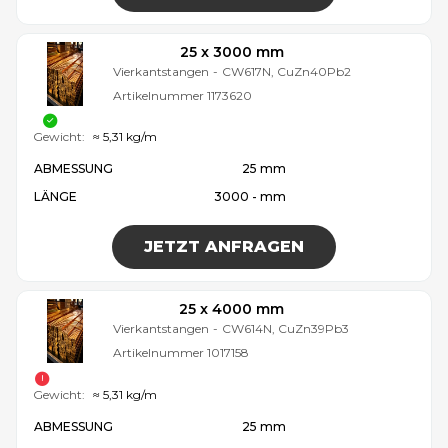
25 x 3000 mm
Vierkantstangen
-
CW617N, CuZn40Pb2
Artikelnummer
1173620
Gewicht:
≈ 5,31 kg/m
ABMESSUNG
25 mm
LÄNGE
3000 - mm
JETZT ANFRAGEN
25 x 4000 mm
Vierkantstangen
-
CW614N, CuZn39Pb3
Artikelnummer
1017158
Gewicht:
≈ 5,31 kg/m
ABMESSUNG
25 mm