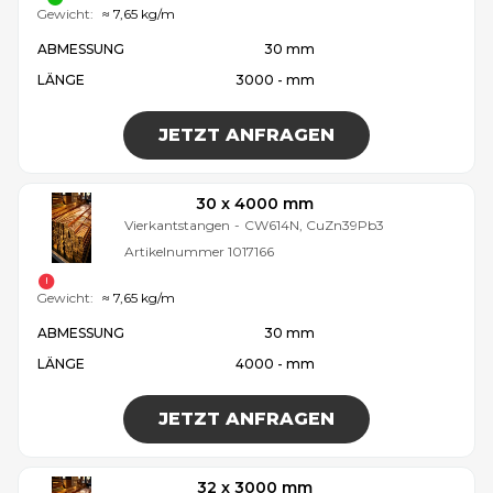
Gewicht:
≈ 7,65 kg/m
ABMESSUNG
30 mm
LÄNGE
3000 - mm
JETZT ANFRAGEN
30 x 4000 mm
Vierkantstangen
-
CW614N, CuZn39Pb3
Artikelnummer
1017166
Gewicht:
≈ 7,65 kg/m
ABMESSUNG
30 mm
LÄNGE
4000 - mm
JETZT ANFRAGEN
32 x 3000 mm