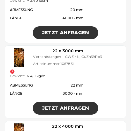
Gewicht:
≈ 3,40 kg/m
ABMESSUNG
20 mm
LÄNGE
4000 - mm
JETZT ANFRAGEN
22 x 3000 mm
Vierkantstangen
-
CW614N, CuZn39Pb3
Artikelnummer
1057861
Gewicht:
≈ 4,11 kg/m
ABMESSUNG
22 mm
LÄNGE
3000 - mm
JETZT ANFRAGEN
22 x 4000 mm