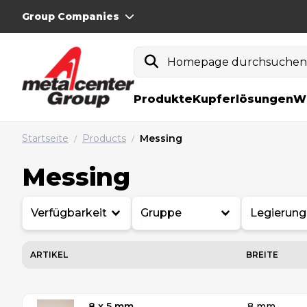
Group Companies
Homepage durchsuche
Produkte
Kupferlösungen
W
Startseite
Products
Messing
/
/
Messing
Verfügbarkeit
Gruppe
Legierung
ARTIKEL
BREITE
8 x 5 mm
8 mm