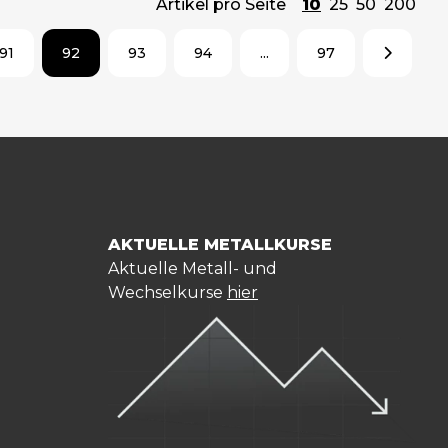
Artikel pro Seite
10
25
50
200
91
92
93
94
...
97
AKTUELLE METALLKURSE
Aktuelle Metall- und
Wechselkurse
hier