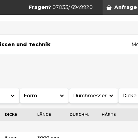
Fragen?
07033/ 6949920
Anfrage
n
issen und Technik
Me
Form
Durchmesser
Dicke
DICKE
LÄNGE
DURCHM.
HÄRTE
5 mm
3000 mm
-
-