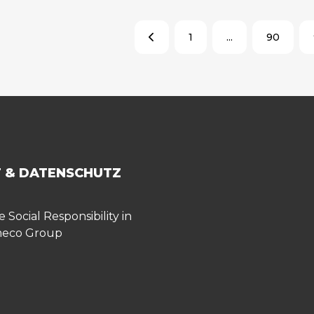
1
...
90
 & DATENSCHUTZ
 Social Responsibility in
meco Group