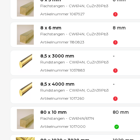
Flachstangen
-
CW614N, CuZn39Pb3
Artikelnummer
1067927
8 x 6 mm
8 mm
Flachstangen
-
CW614N, CuZn39Pb3
Artikelnummer
1180823
8,5 x 3000 mm
-
Rundstangen
-
CW614N, CuZn39Pb3
Artikelnummer
1057883
8,5 x 4000 mm
-
Rundstangen
-
CW614N, CuZn39Pb3
Artikelnummer
1017260
80 x 10 mm
80 mm
Flachstangen
-
CW614N/617N
Artikelnummer
1017000