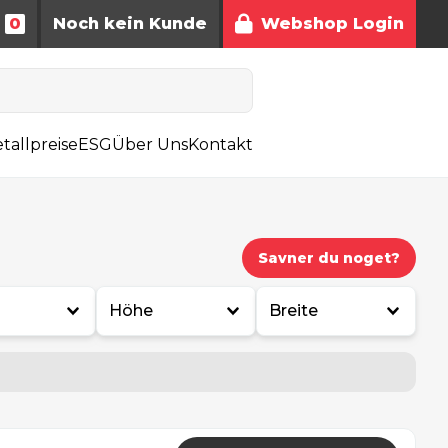
0
Noch kein Kunde
Webshop Login
tallpreise
ESG
Über Uns
Kontakt
Savner du noget?
Höhe
Breite