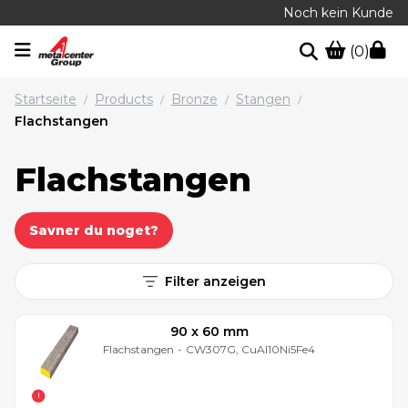
Noch kein Kunde
(0)
Startseite
Products
Bronze
Stangen
/
/
/
/
Flachstangen
Flachstangen
Savner du noget?
Filter anzeigen
90 x 60 mm
Flachstangen
-
CW307G, CuAl10Ni5Fe4