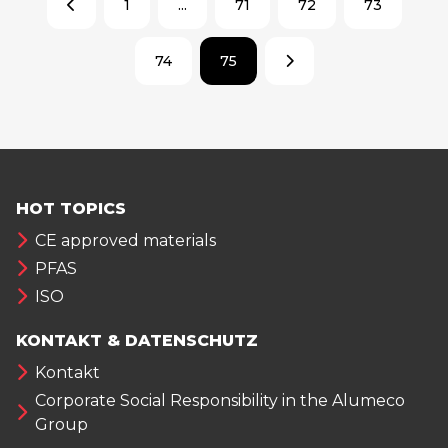
1
...
71
72
73
74
75
HOT TOPICS
CE approved materials
PFAS
ISO
KONTAKT & DATENSCHUTZ
Kontakt
Corporate Social Responsibility in the Alumeco
Group