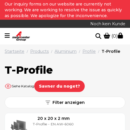
Our inquiry forms on our website are currently not
working. We are working to resolve the issue as quickly
as possible. We apologize for the inconvenience.
Noch kein Kunde
(0)
Startseite
Products
Aluminium
Profile
T-Profile
/
/
/
/
T-Profile
Savner du noget?
Siehe Katalog
Filter anzeigen
20 x 20 x 2 mm
T-Profile
-
EN AW-6060