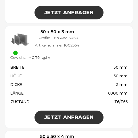
JETZT ANFRAGEN
50 x 50 x 3 mm
T-Profile
-
EN AW-6060
Artikelnummer
1002354
Gewicht:
≈ 0,79 kg/m
BREITE
50 mm
HÖHE
50 mm
DICKE
3 mm
LÄNGE
6000 mm
ZUSTAND
T6/T66
JETZT ANFRAGEN
50 x 50 x 4 mm