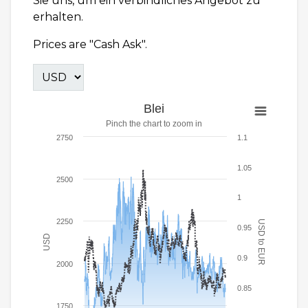
Sie uns, um ein verbindliches Angebot zu
erhalten.
Prices are "Cash Ask".
Blei
Pinch the chart to zoom in
2750
1.1
1.05
2500
1
2250
USD to EUR
0.95
USD
0.9
2000
0.85
1750