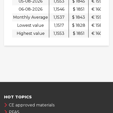
05-08-2026
1,1553
$ 1845
€ 1597
0
06-08-2026
1,1546
$ 1851
€ 1604
-
Monthly Average
1,1537
$ 1843
€ 1598
Lowest value
1,1517
$ 1828
€ 1586
Highest value
1,1553
$ 1851
€ 1604
HOT TOPICS
CE approved materials
PFAS