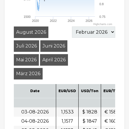
0.8
1500
0.75
2020
2022
2024
2026
Highcharts.com
August 2026
Juli 2026
Juni 2026
Mai 2026
April 2026
März 2026
Date
EUR/USD
USD/Ton
EUR/Ton
P
03-08-2026
1,1533
$ 1828
€ 1586
0
04-08-2026
1,1517
$ 1847
€ 1604
-